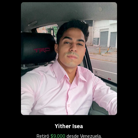
Yither Isea
Retiró
$9.000
desde Venezuela
.