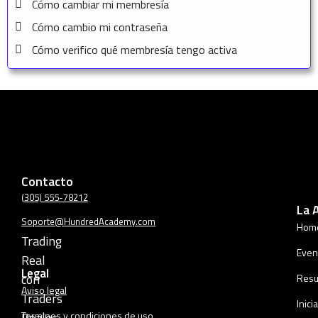
Cómo cambiar mi membresía
Cómo cambio mi contraseña
Cómo verifico qué membresía tengo activa
Contacto
(305) 555-78212
La 
Soporte@HundredAcademy.com
Hom
Trading
Even
Real
Legal
con
Resu
Aviso legal
Traders
Inici
Reales
Terminos y condiciones de uso